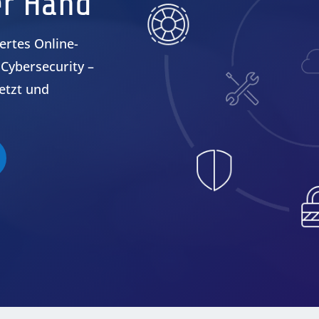
er Hand
rtes Online-
 Cybersecurity –
etzt und