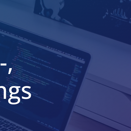
-,
ngs