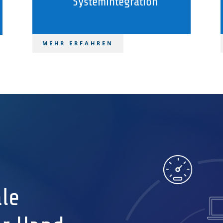
Systemintegration
MEHR ERFAHREN
ale